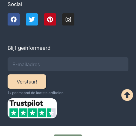
Social
Blijf geïnformeerd
Verstuur!
1x per maand de laatste artikelen​