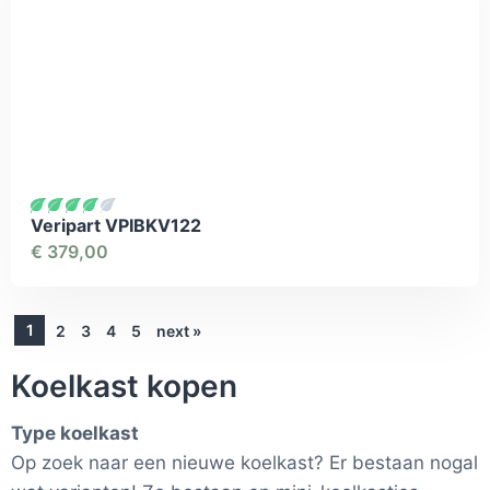
Veripart VPIBKV122
€
379,00
1
2
3
4
5
next »
Koelkast kopen
Type koelkast
Op zoek naar een nieuwe koelkast? Er bestaan nogal