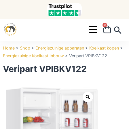
0
Search ...
Home
>
Shop
>
Energiezuinige apparaten
>
Koelkast kopen
>
Energiezuinige Koelkast Inbouw
>
Veripart VPIBKV122
Veripart VPIBKV122