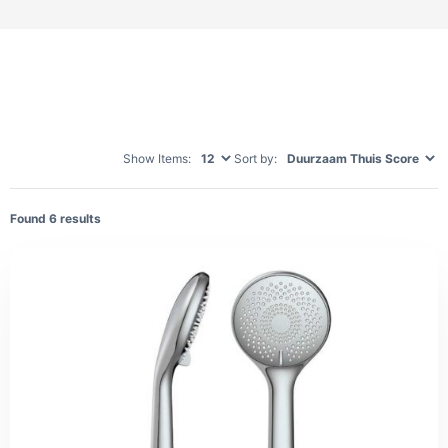
Show Items:
Sort by:
Found
6
results