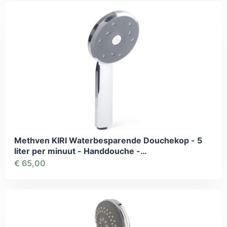
Methven KIRI Waterbesparende Douchekop - 5
liter per minuut - Handdouche -
Energiebesparing - Geld besparend - Comfort
€
65,00