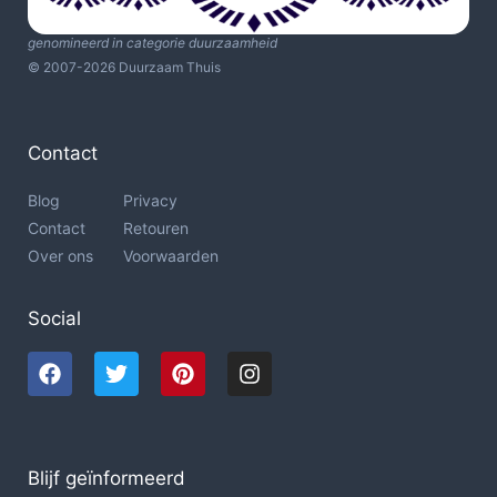
genomineerd in categorie duurzaamheid
© 2007-2026 Duurzaam Thuis
Contact
Blog
Privacy
Contact
Retouren
Over ons
Voorwaarden
Social
Blijf geïnformeerd