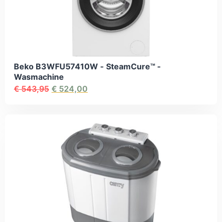
Beko B3WFU57410W - SteamCure™ -
Wasmachine
€
543,95
€
524,00