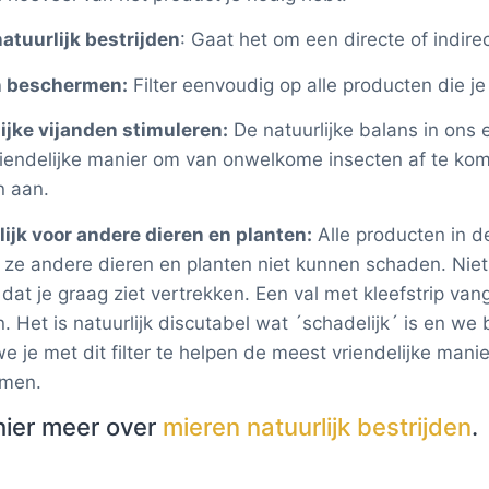
natuurlijk bestrijden
: Gaat het om een directe of indir
n beschermen:
Filter eenvoudig op alle producten die j
ijke vijanden stimuleren:
De natuurlijke balans in ons
riendelijke manier om van onwelkome insecten af te kom
n aan.
ijk voor andere dieren en planten:
Alle producten in de
t ze andere dieren en planten niet kunnen schaden. Niet
 dat je graag ziet vertrekken. Een val met kleefstrip va
. Het is natuurlijk discutabel wat ´schadelijk´ is en we b
e je met dit filter te helpen de meest vriendelijke ma
omen.
hier meer over
mieren natuurlijk bestrijden
.