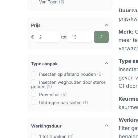
Van Toen
(2)
Duurza
prijs/kw
Prijs
Merk:
G
€
tot
meer te
verwach
Type a
Type aanpak
insecte
Insecten op afstand houden
(5)
geven w
Insecten weghouden door sterke
Of door
geuren
(2)
Preventief
(5)
Keurme
Uitdrogen parasieten
(1)
keurmer
Werkin
Werkingsduur
filter g
bepalen
1 tot 4 weken
(4)