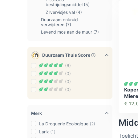
bestrijdingsmiddel
(5)
Zilvervisjes val
(4)
Duurzaam onkruid
verwijderen
(7)
Levend mos aan de muur
(7)
Duurzaam Thuis Score
(6)
(0)
(0)
Koper
(0)
Miere
€
12,
Merk
Midd
La Droguerie Ecologique
(2)
Larix
(1)
Toelich