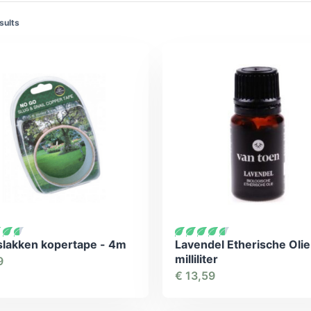
sults
slakken kopertape - 4m
Lavendel Etherische Olie
milliliter
9
€
13,59