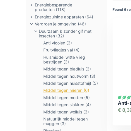
Energiebesparende
producten
(118)
Found
6
re
Energiezuinige apparaten
(64)
Vergroen je omgeving
(46)
Duurzaam & zonder gif met
insecten
(32)
Anti vlooien
(3)
Fruitvliegjes val
(4)
Huismiddel witte vlieg
bestrijden
(3)
Middel tegen bladluis
(3)
Middel tegen houtworm
(3)
Middel tegen huisstofmijt
(5)
Middel tegen mieren
(6)
Middel tegen motten
(5)
Anti-
Middel tegen slakken
(4)
€
8,3
Middel tegen wolluis
(3)
Natuurlijk middel tegen
muggen
(3)
Pissebed