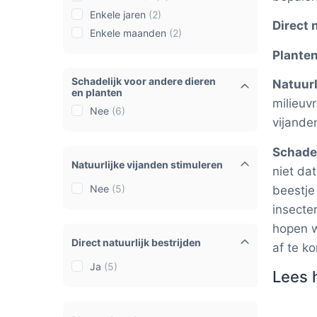
Enkele jaren
(2)
Direct 
Enkele maanden
(2)
Plante
Schadelijk voor andere dieren
Natuurl
en planten
milieuv
Nee
(6)
vijande
Schadel
Natuurlijke vijanden stimuleren
niet da
Nee
(5)
beestje
insecten
hopen w
Direct natuurlijk bestrijden
af te k
Ja
(5)
Lees 