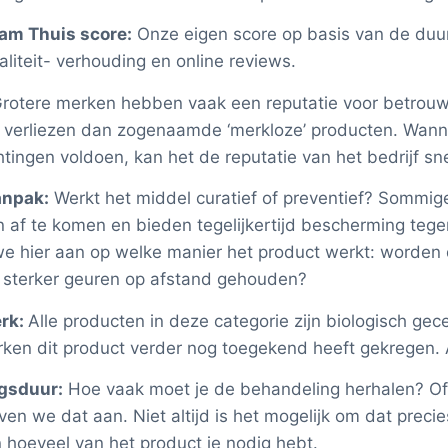
am Thuis score:
Onze eigen score op basis van de duu
aliteit- verhouding en online reviews.
rotere merken hebben vaak een reputatie voor betrouw
 verliezen dan zogenaamde ‘merkloze’ producten. Wann
tingen voldoen, kan het de reputatie van het bedrijf sn
anpak:
Werkt het middel curatief of preventief? Sommi
n af te komen en bieden tegelijkertijd bescherming teg
e hier aan op welke manier het product werkt: worden 
 sterker geuren op afstand gehouden?
rk:
Alle producten in deze categorie zijn biologisch gecert
ken dit product verder nog toegekend heeft gekregen.
gsduur:
Hoe vaak moet je de behandeling herhalen? Of 
even we dat aan. Niet altijd is het mogelijk om dat preci
 hoeveel van het product je nodig hebt.