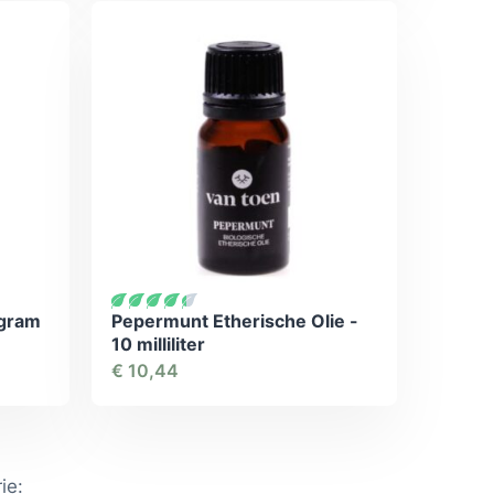
 gram
Pepermunt Etherische Olie -
10 milliliter
€
10,44
ie: