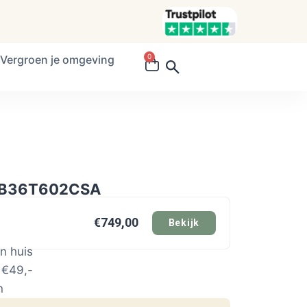
0
Vergroen je omgeving
RB36T602CSA
€749,00
Bekijk
n huis
 €49,-
n