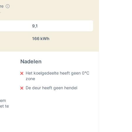
ore
9,1
166 kWh
Nadelen
Het koelgedeelte heeft geen 0°C
zone
De deur heeft geen hendel
eem
et te