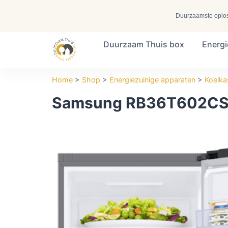
Duurzaamste oplossi
Duurzaam Thuis box
Energ
Search ...
Home
>
Shop
>
Energiezuinige apparaten
>
Koelka
Samsung RB36T602C