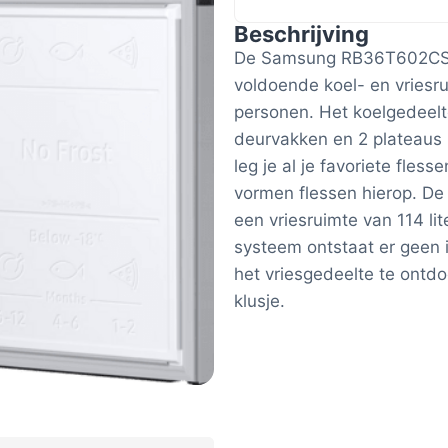
Beschrijving
De Samsung RB36T602CSA 
voldoende koel- en vriesr
personen. Het koelgedeelte
deurvakken en 2 plateaus 
leg je al je favoriete fles
vormen flessen hierop. De
een vriesruimte van 114 lit
systeem ontstaat er geen 
het vriesgedeelte te ontdo
klusje.