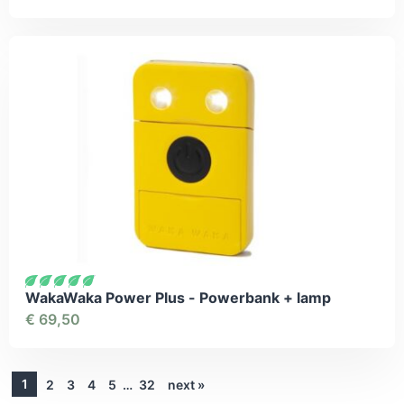
WakaWaka Power Plus - Powerbank + lamp
€
69,50
1
2
3
4
5
…
32
next »