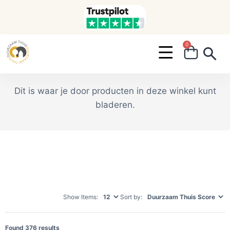
0
Search ...
Dit is waar je door producten in deze winkel kunt
bladeren.
Show Items:
Sort by:
Found
376
results