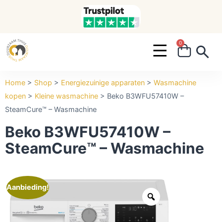
0
Search ...
Home
>
Shop
>
Energiezuinige apparaten
>
Wasmachine
kopen
>
Kleine wasmachine
>
Beko B3WFU57410W –
SteamCure™ – Wasmachine
Beko B3WFU57410W –
SteamCure™ – Wasmachine
Aanbieding!