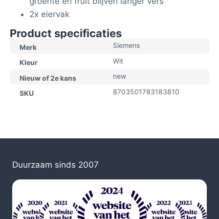
groente en fruit blijven langer vers
2x eiervak
Product specificaties
Siemens
Merk
Wit
Kleur
new
Nieuw of 2e kans
8703501783183810
SKU
Duurzaam sinds 2007