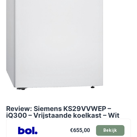
Review: Siemens KS29VVWEP –
iQ300 – Vrijstaande koelkast – Wit
€655,00
Bekijk