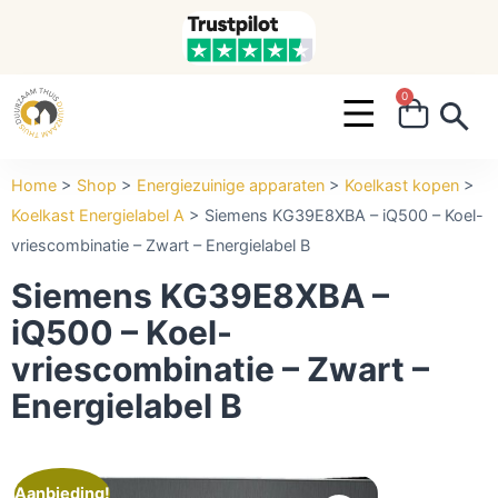
0
Search ...
Home
>
Shop
>
Energiezuinige apparaten
>
Koelkast kopen
>
Koelkast Energielabel A
>
Siemens KG39E8XBA – iQ500 – Koel-
vriescombinatie – Zwart – Energielabel B
Siemens KG39E8XBA –
iQ500 – Koel-
vriescombinatie – Zwart –
Energielabel B
Aanbieding!