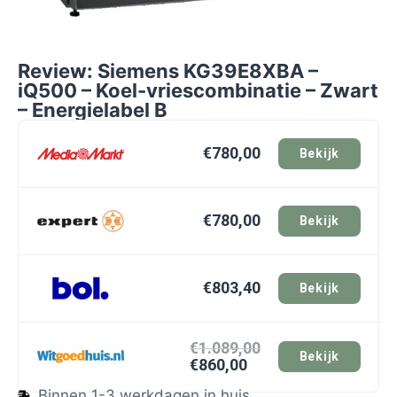
Review: Siemens KG39E8XBA –
iQ500 – Koel-vriescombinatie – Zwart
– Energielabel B
€780,00
Bekijk
€780,00
Bekijk
€803,40
Bekijk
€1.089,00
Bekijk
€860,00
Binnen 1-3 werkdagen in huis