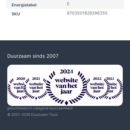
E
Energielabel
8703501829396355
SKU
Duurzaam sinds 2007
genomineerd in categorie duurzaamheid
© 2007-2026 Duurzaam Thuis