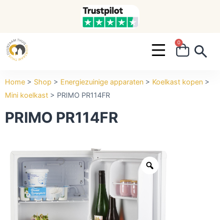
0
Search ...
Home
>
Shop
>
Energiezuinige apparaten
>
Koelkast kopen
>
Mini koelkast
>
PRIMO PR114FR
PRIMO PR114FR