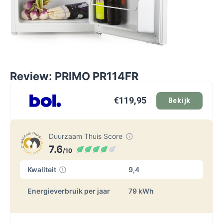
Review: PRIMO PR114FR
€119,95
Bekijk
Duurzaam Thuis Score
7.6
/10
Kwaliteit
9,4
Energieverbruik per jaar
79 kWh