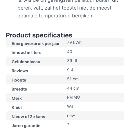
is. Als de omgevingstemperatuur buiten dit
bereik valt, zal het toestel niet de meest
optimale temperaturen bereiken.
Product specificaties
79 kWh
Energieverbruik per jaar
40
Inhoud in liters
39 db
Geluidsniveau
9.4
Reviews
51 cm
Hoogte
44 cm
Breedte
PRIMO
Merk
Wit
Kleur
new
Nieuw of 2e kans
2
Jaren garantie