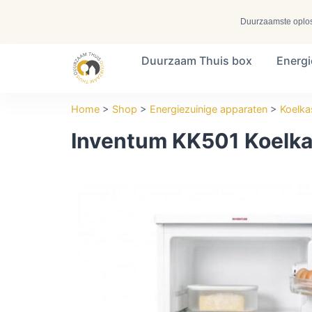
Duurzaamste oplossi
Duurzaam Thuis box
Energ
Search ...
Home
>
Shop
>
Energiezuinige apparaten
>
Koelka
Inventum KK501 Koelka