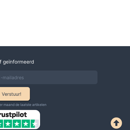
jf geïnformeerd
Verstuur!
er maand de laatste artikelen​