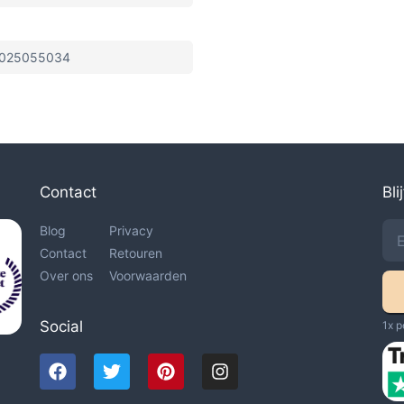
025055034
Contact
Bli
Blog
Privacy
Contact
Retouren
Over ons
Voorwaarden
Social
1x p