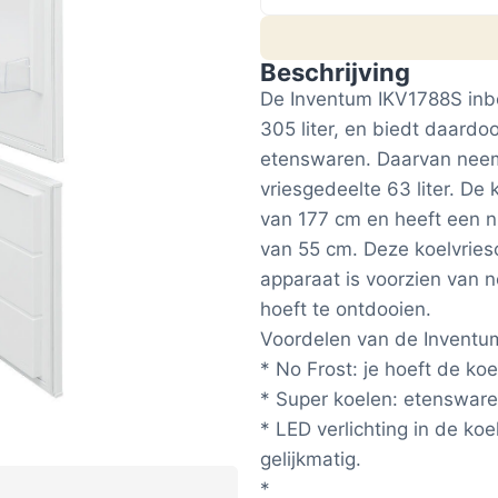
Beschrijving
De Inventum IKV1788S inb
305 liter, en biedt daardo
etenswaren. Daarvan neemt
vriesgedeelte 63 liter. De
van 177 cm en heeft een n
van 55 cm. Deze koelvries
apparaat is voorzien van n
hoeft te ontdooien.
Voordelen van de Inventu
* No Frost: je hoeft de ko
* Super koelen: etensware
* LED verlichting in de koe
gelijkmatig.
*