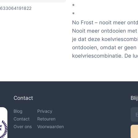
*
633064191822
*
No Frost – nooit meer ont
Nooit meer ontdooien met 
je dat deze koelvriescombi
ontdooien, omdat er geen 
koelvriescombinatie. De lu
Contact
Bli
Blog
Privacy
Contact
Retouren
Over ons
Voorwaarden