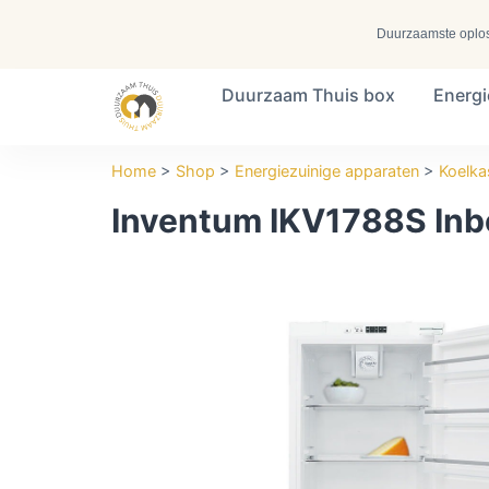
Duurzaamste oplossi
Duurzaam Thuis box
Energ
Search ...
Home
>
Shop
>
Energiezuinige apparaten
>
Koelka
Inventum IKV1788S Inb