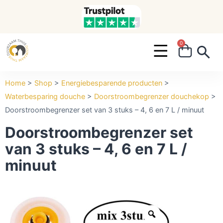
0
Search ...
Home
>
Shop
>
Energiebesparende producten
>
Waterbesparing douche
>
Doorstroombegrenzer douchekop
>
Doorstroombegrenzer set van 3 stuks – 4, 6 en 7 L / minuut
Doorstroombegrenzer set
van 3 stuks – 4, 6 en 7 L /
minuut