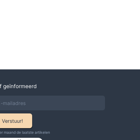
jf geïnformeerd
Verstuur!
er maand de laatste artikelen​