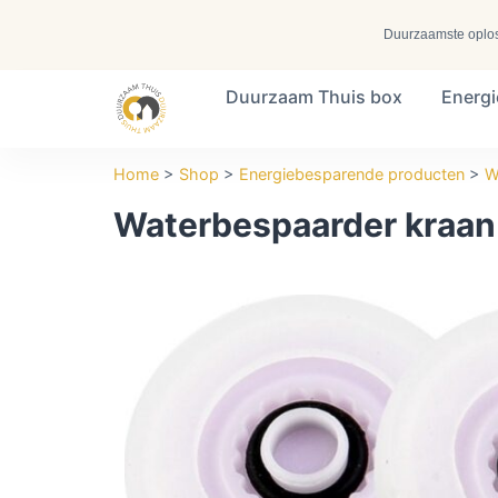
Duurzaamste oplossi
Duurzaam Thuis box
Energ
Search ...
Home
>
Shop
>
Energiebesparende producten
>
W
Waterbespaarder kraan –