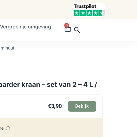
0
Vergroen je omgeving
 minuut
rder kraan – set van 2 – 4 L /
€3,90
Bekijk
ore