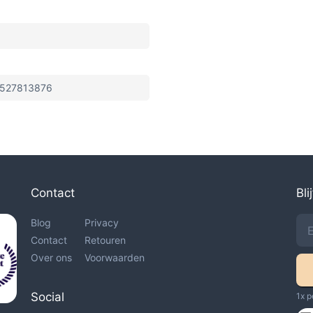
527813876
Contact
Bli
Blog
Privacy
Contact
Retouren
Over ons
Voorwaarden
Social
1x p