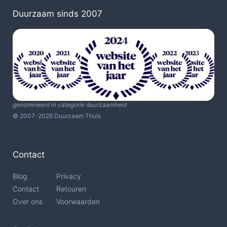
Duurzaam sinds 2007
genomineerd in categorie duurzaamheid
© 2007-2026 Duurzaam Thuis
Contact
Blog
Privacy
Contact
Retouren
Over ons
Voorwaarden