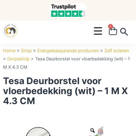
0
Search ...
Home
>
Shop
>
Energiebesparende producten
>
Zelf isoleren
>
Dorpelstrip
>
Tesa Deurborstel voor vloerbedekking (wit) – 1
M X 4.3 CM
Tesa Deurborstel voor
vloerbedekking (wit) – 1 M X
4.3 CM