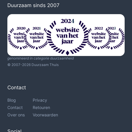
Duurzaam sinds 2007
genomineerd in categorie duurzaamheid
© 2007-2026 Duurzaam Thuis
Contact
Blog
Privacy
Contact
Retouren
Over ons
Voorwaarden
Social