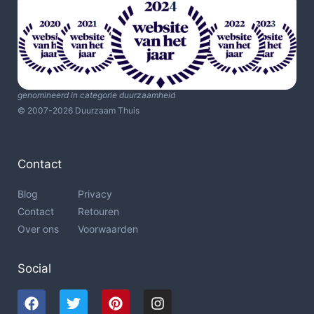
genomineerd in categorie duurzaamheid
© 2007-2026 Duurzaam Thuis
Contact
Blog
Privacy
Contact
Retouren
Over ons
Voorwaarden
Social