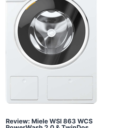
Review: Miele WSI 863 WCS
PowerWash 2.0 & TwinDos