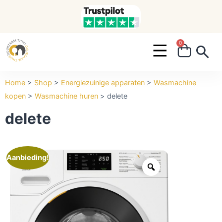
0
Search ...
Home
>
Shop
>
Energiezuinige apparaten
>
Wasmachine
kopen
>
Wasmachine huren
>
delete
delete
Aanbieding!