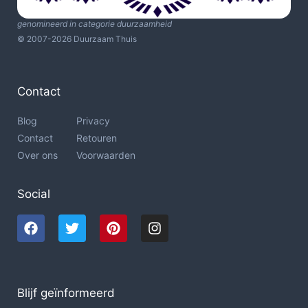
genomineerd in categorie duurzaamheid
© 2007-2026 Duurzaam Thuis
Contact
Blog
Privacy
Contact
Retouren
Over ons
Voorwaarden
Social
Blijf geïnformeerd