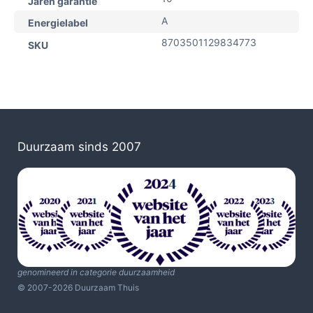
Jaren garantie
A
Energielabel
8703501129834773
SKU
Duurzaam sinds 2007
genomineerd in categorie duurzaamheid
© 2007-2026 Duurzaam Thuis