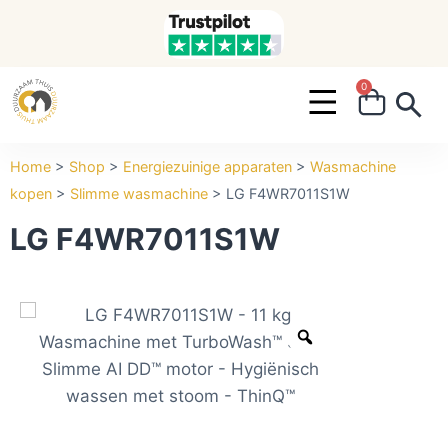
0
Search ...
Home
>
Shop
>
Energiezuinige apparaten
>
Wasmachine
kopen
>
Slimme wasmachine
>
LG F4WR7011S1W
LG F4WR7011S1W