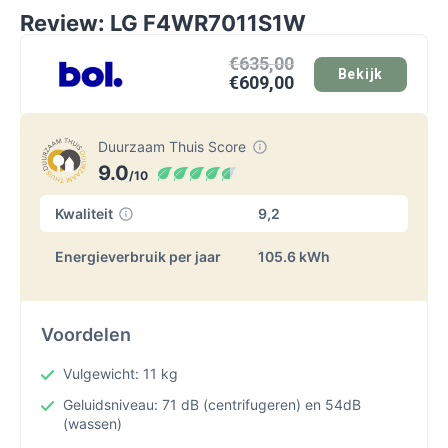
Review: LG F4WR7011S1W
€635,00
Bekijk
€609,00
Duurzaam Thuis Score
9.0
/10
Kwaliteit
9,2
Energieverbruik per jaar
105.6 kWh
Voordelen
Vulgewicht: 11 kg
Geluidsniveau: 71 dB (centrifugeren) en 54dB
(wassen)