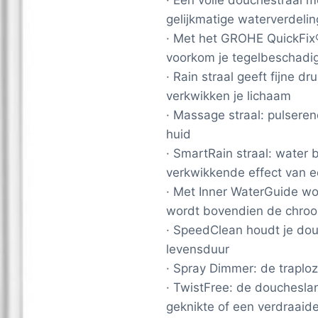
gelijkmatige waterverdelin
· Met het GROHE QuickFix®
voorkom je tegelbeschadi
· Rain straal geeft fijne d
verkwikken je lichaam
· Massage straal: pulsere
huid
· SmartRain straal: water
verkwikkende effect van e
· Met Inner WaterGuide w
wordt bovendien de chro
· SpeedClean houdt je dou
levensduur
· Spray Dimmer: de traplo
· TwistFree: de douchesla
geknikte of een verdraaid