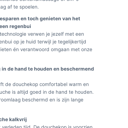
ag af te spoelen.
besparen en toch genieten van het
 een regenbui
echnologie verwen je jezelf met een
bui op je huid terwijl je tegelijkertijd
enieten én verantwoord omgaan met onze
g in de hand te houden en beschermend
lijft de douchekop comfortabel warm en
uche is altijd goed in de hand te houden.
roomlaag beschermd en is zijn lange
he kalkvrij
 verleden tijd. De douchekop is voorzien