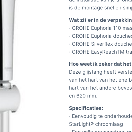
is de montage snel en simp
Wat zit er in de verpakkin
· GROHE Euphoria 110 ma
· GROHE Euphoria douche
· GROHE Silverflex douch
· GROHE EasyReachTM tr
Hoe weet ik zeker dat het
Deze glijstang heeft verst
van het hart van het ene b
hart van het andere beves
en 620 mm.
Specificaties:
· Eenvoudig te onderhou
StarLight® chroomlaag
· Een volle douchestraal