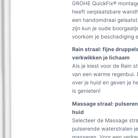
GROHE QuickFix® montage
heeft verplaatsbare wandho
een handomdraai gelaatst
zijn kun je oude boorgaatj
voorkom je beschadiging e
Rain straal: fijne druppe
verkwikken je lichaam
Als je kiest voor de Rain s
van een warme regenbui. D
over je huid en geven je 
is genieten!
Massage straal: pulsere
huid
Selecteer de Massage str
pulserende waterstralen j
masseren. Voor een verkw