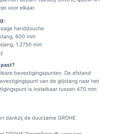
el voor elkaar.
g:
ssage handdouche
stang, 600 mm
eslang, 1.2750 mm
ay
 past?
elbare bevestigingspunten. De afstand
evestigingspunt van de glijstang naar het
tigingspunt is instelbaar tussen 470 mm
den dankzij de duurzame GROHE
 met GROHE DreamSpray®: voor een