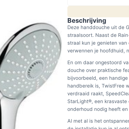
Beschrijving
Deze handdouche uit de G
straalsoort. Naast de Ra
straal kun je genieten van
verwennen je hoofdhuid, 
En om daar ongestoord va
douche over praktische 
bijvoorbeeld, een handige 
handbereik is, TwistFree 
verdraaid raakt, SpeedCl
StarLight®, een krasvast
onderhoud nodig heeft en 
Al met al is het ontspann
de installatie kun je al o