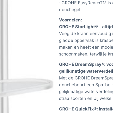
· GROHE EasyReachTM is d
douchegel
Voordelen:
GROHE StarLight® – altij
Veeg de kraan eenvoudig 
gladde oppervlak is krasbe
maken en heeft een mooie 
schoonmaken, terwijl je kra
GROHE DreamSpray®: voor
gelijkmatige waterverdeli
Met de GROHE DreamSpray®
douchebeurt een Spa-belev
gelijkmatige waterverdeling
straalsoorten en bij welke
GROHE QuickFix®: instal