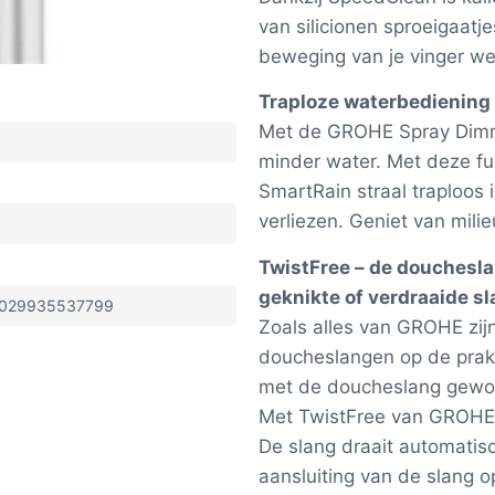
van silicionen sproeigaat
beweging van je vinger we
Traploze waterbediening
Met de GROHE Spray Dimme
minder water. Met deze fu
SmartRain straal traploos
verliezen. Geniet van mil
TwistFree – de douchesla
geknikte of verdraaide s
029935537799
Zoals alles van GROHE zi
doucheslangen op de prakt
met de doucheslang gewors
Met TwistFree van GROHE is
De slang draait automatis
aansluiting van de slang 