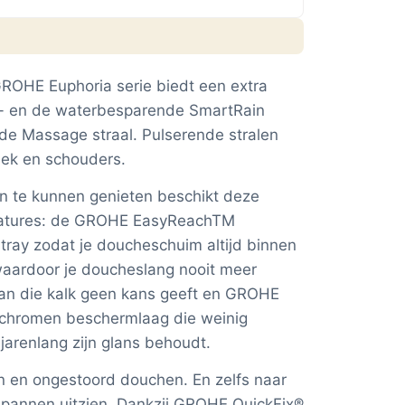
ROHE Euphoria serie biedt een extra
in- en de waterbesparende SmartRain
 de Massage straal. Pulserende stralen
nek en schouders.
n te kunnen genieten beschikt deze
features: de GROHE EasyReachTM
tray zodat je doucheschuim altijd binnen
waardoor je doucheslang nooit meer
ean die kalk geen kans geeft en GROHE
e chromen beschermlaag die weinig
jarenlang zijn glans behoudt.
en en ongestoord douchen. En zelfs naar
ntspannen uitzien. Dankzij GROHE QuickFix®