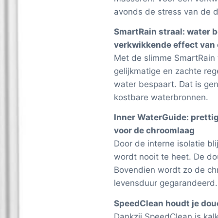
avonds de stress van de d
SmartRain straal: water 
verkwikkende effect van
Met de slimme SmartRain t
gelijkmatige en zachte regen
water bespaart. Dat is g
kostbare waterbronnen.
Inner WaterGuide: pretti
voor de chroomlaag
Door de interne isolatie b
wordt nooit te heet. De do
Bovendien wordt zo de ch
levensduur gegarandeerd.
SpeedClean houdt je douc
Dankzij SpeedClean is kalk