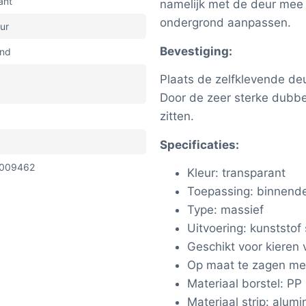
ant
namelijk met de deur mee 
ondergrond aanpassen.
ur
Bevestiging:
end
Plaats de zelfklevende de
Door de zeer sterke dubbel
zitten.
Specificaties:
009462
Kleur: transparant
Toepassing: binnend
Type: massief
Uitvoering: kunststof 
Geschikt voor kieren
Op maat te zagen met
Materiaal borstel: PP
Materiaal strip: alum