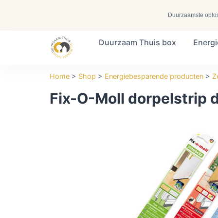
Duurzaamste oplossi
Duurzaam Thuis box
Energ
Search ...
Home
>
Shop
>
Energiebesparende producten
>
Z
Fix-O-Moll dorpelstrip 