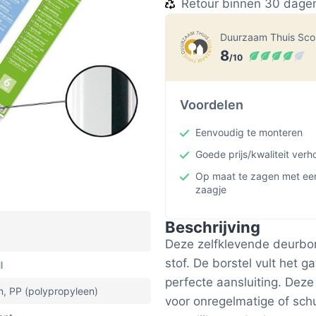
Retour binnen 30 dage
Duurzaam Thuis Sc
8
/10
Voordelen
Eenvoudig te monteren
Goede prijs/kwaliteit ver
Op maat te zagen met een
zaagje
Beschrijving
Deze zelfklevende deurbor
stof. De borstel vult het 
l
perfecte aansluiting. Deze
m, PP (polypropyleen)
voor onregelmatige of schu