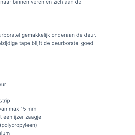
naar binnen veren en zich aan de
urborstel gemakkelijk onderaan de deur.
zijdige tape blijft de deurborstel goed
eur
strip
 van max 15 mm
 een ijzer zaagje
 (polypropyleen)
inium