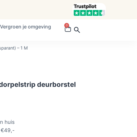
0
Vergroen je omgeving
sparant) – 1 M
dorpelstrip deurborstel
n huis
 €49,-