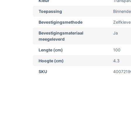
Kleur
Transpar
Toepassing
Binnende
Bevestigingsmethode
Zelfklev
Bevestigingsmateriaal
Ja
meegeleverd
Lengte (cm)
100
Hoogte (cm)
4.3
SKU
4007219