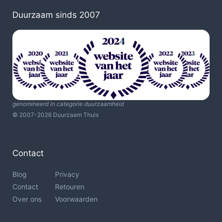
Duurzaam sinds 2007
genomineerd in categorie duurzaamheid
© 2007-2026 Duurzaam Thuis
Contact
Blog
Privacy
Contact
Retouren
Over ons
Voorwaarden