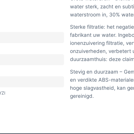
water sterk, zacht en subt
waterstroom in, 30% wate
Sterke filtratie: het negati
fabrikant uw water. Ingeb
ionenzuivering filtratie, v
onzuiverheden, verbetert 
duurzaamthuis: deze claim
Stevig en duurzaam – Gem
en verdikte ABS-materiale
hoge slagvastheid, kan g
YZI
gereinigd.