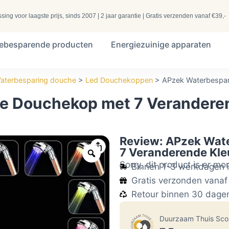
ng voor laagste prijs, sinds 2007 | 2 jaar garantie | Gratis verzenden vanaf €39,-
iebesparende producten
Energiezuinige apparaten
aterbesparing douche
>
Led Douchekoppen
>
APzek Waterbespar
e Douchekop met 7 Verandere
Review: APzek Wat
7 Veranderende Kle
Sorry, dit product is er mo
Binnen 1-3 werkdagen i
Gratis verzonden vanaf
Retour binnen 30 dage
Duurzaam Thuis Sc