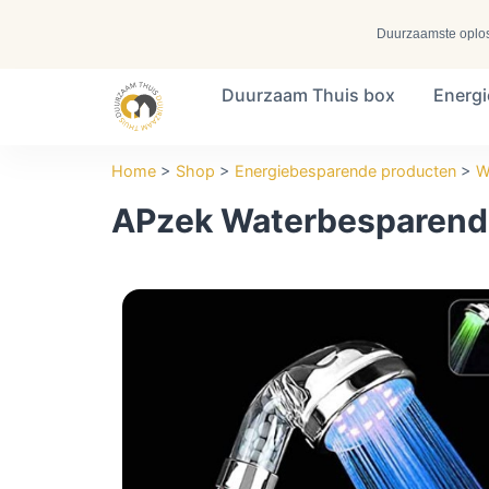
Duurzaamste oplossi
Duurzaam Thuis box
Energ
Search ...
Home
>
Shop
>
Energiebesparende producten
>
W
APzek Waterbesparend