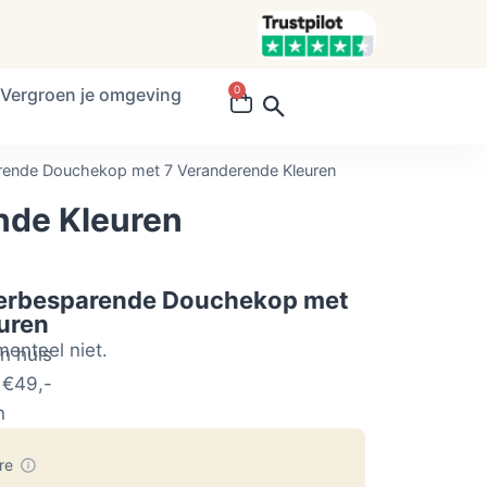
0
Vergroen je omgeving
ende Douchekop met 7 Veranderende Kleuren
nde Kleuren
erbesparende Douchekop met
uren
menteel niet.
n huis
 €49,-
n
ore