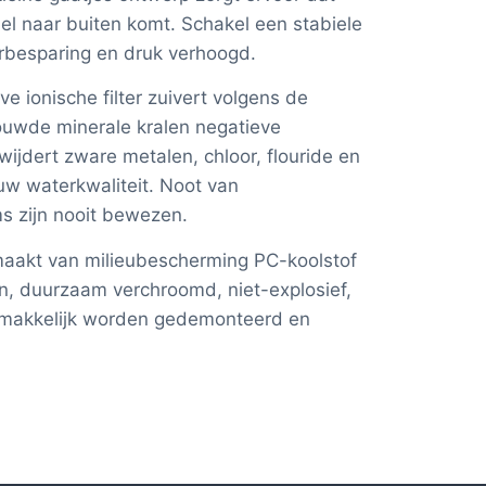
iel naar buiten komt. Schakel een stabiele
rbesparing en druk verhoogd.
eve ionische filter zuivert volgens de
ouwde minerale kralen negatieve
erwijdert zware metalen, chloor, flouride en
uw waterkwaliteit. Noot van
s zijn nooit bewezen.
aakt van milieubescherming PC-koolstof
n, duurzaam verchroomd, niet-explosief,
emakkelijk worden gedemonteerd en