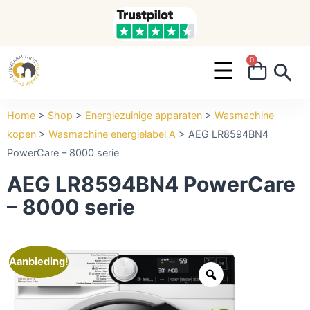
0
Search ...
Home
>
Shop
>
Energiezuinige apparaten
>
Wasmachine
kopen
>
Wasmachine energielabel A
>
AEG LR8594BN4
PowerCare – 8000 serie
AEG LR8594BN4 PowerCare
– 8000 serie
Aanbieding!