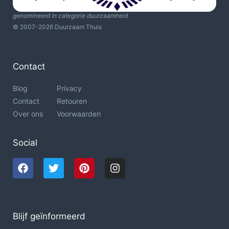
genomineerd in categorie duurzaamheid
© 2007-2026 Duurzaam Thuis
Contact
Blog
Privacy
Contact
Retouren
Over ons
Voorwaarden
Social
Blijf geïnformeerd