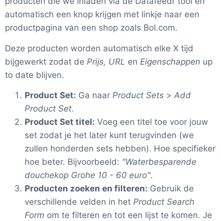
producten die we inladen via de Datafeedr tool en
automatisch een knop krijgen met linkje naar een
productpagina van een shop zoals Bol.com.
Deze producten worden automatisch elke X tijd
bijgewerkt zodat de
Prijs, URL
en
Eigenschappen
up
to date blijven.
Product Set:
Ga naar
Product Sets
>
Add
Product Set
.
Product Set titel:
Voeg een titel toe voor jouw
set zodat je het later kunt terugvinden (we
zullen honderden sets hebben). Hoe specifieker
hoe beter. Bijvoorbeeld:
"Waterbesparende
douchekop Grohe 10 - 60 euro"
.
Producten zoeken en filteren:
Gebruik de
verschillende velden in het
Product Search
Form
om te filteren en tot een lijst te komen. Je